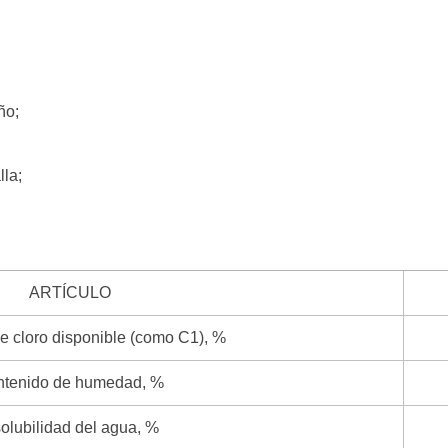
ño;
la;
ARTÍCULO
e cloro disponible (como C1), %
tenido de humedad, %
solubilidad del agua, %