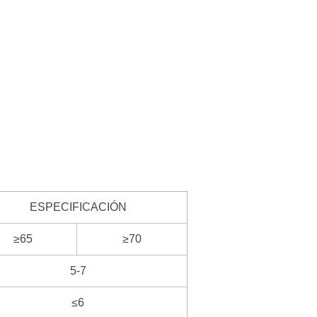
ESPECIFICACIÓN
≥65
≥70
5-7
≤6