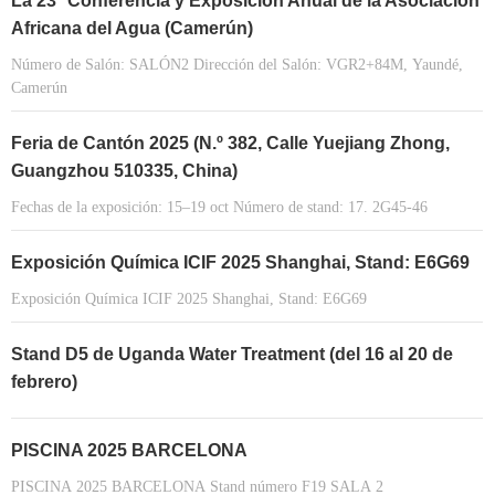
La 23ª Conferencia y Exposición Anual de la Asociación
Africana del Agua (Camerún)
Número de Salón: SALÓN2 Dirección del Salón: VGR2+84M, Yaundé,
Camerún
Feria de Cantón 2025 (N.º 382, Calle Yuejiang Zhong,
Guangzhou 510335, China)
Fechas de la exposición: 15–19 oct Número de stand: 17. 2G45-46
Exposición Química ICIF 2025 Shanghai, Stand: E6G69
Exposición Química ICIF 2025 Shanghai, Stand: E6G69
Stand D5 de Uganda Water Treatment (del 16 al 20 de
febrero)
PISCINA 2025 BARCELONA
PISCINA 2025 BARCELONA Stand número F19 SALA 2