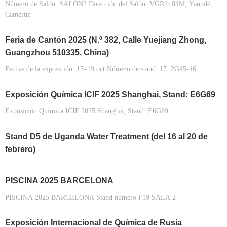
Número de Salón: SALÓN2 Dirección del Salón: VGR2+84M, Yaundé,
Camerún
Feria de Cantón 2025 (N.º 382, Calle Yuejiang Zhong,
Guangzhou 510335, China)
Fechas de la exposición: 15–19 oct Número de stand: 17. 2G45-46
Exposición Química ICIF 2025 Shanghai, Stand: E6G69
Exposición Química ICIF 2025 Shanghai, Stand: E6G69
Stand D5 de Uganda Water Treatment (del 16 al 20 de
febrero)
PISCINA 2025 BARCELONA
PISCINA 2025 BARCELONA Stand número F19 SALA 2
Exposición Internacional de Química de Rusia