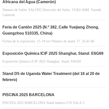
Africana del Agua (Camerún)
Número de Salón: SALÓN2 Dirección del Salón: VGR2+84M, Yaundé,
Camerún
Feria de Cantón 2025 (N.º 382, Calle Yuejiang Zhong,
Guangzhou 510335, China)
Fechas de la exposición: 15–19 oct Número de stand: 17. 2G45-46
Exposición Química ICIF 2025 Shanghai, Stand: E6G69
Exposición Química ICIF 2025 Shanghai, Stand: E6G69
Stand D5 de Uganda Water Treatment (del 16 al 20 de
febrero)
PISCINA 2025 BARCELONA
PISCINA 2025 BARCELONA Stand número F19 SALA 2